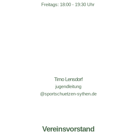
Link zu den Ergebnissen
Freitags: 18:00 - 19:30 Uhr 
Rundenwettkämpfe LG
Timo Lensdorf
Bezirksklasse
jugendleitung
@sportschuetzen-sythen.de
Link zu den Ergebnissen
Vereinsvorstand