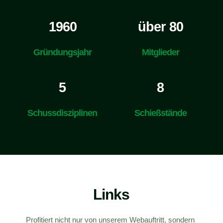
1960
über 80
Gründungsjahr
Mitglieder
5
8
Schussdisziplinen
Schießstände
Links
Profitiert nicht nur von unserem Webauftritt, sondern 