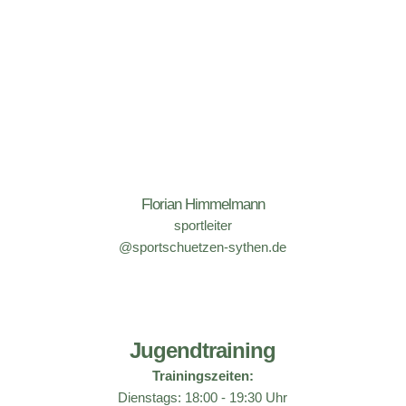
Rundenwettkämpfe LP
Bezirksklasse
Link zu den Ergebnissen
Florian Himmelmann
sportleiter
@sportschuetzen-sythen.de
LG Ligamannschaft
Jugendtraining
Trainingszeiten:
Bezirksliga
Dienstags: 18:00 - 19:30 Uhr