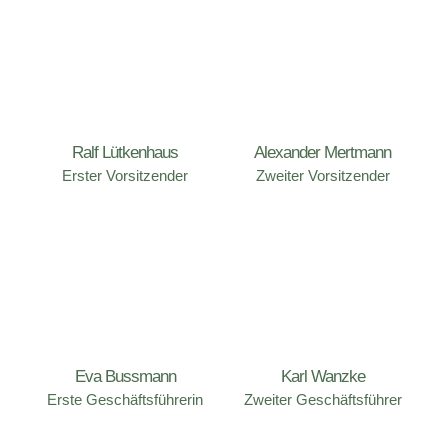
Rundenwettkämpfe LG
Kreisklasse
Ralf Lütkenhaus
Alexander Mertmann
Link zu den Ergebnissen
Erster Vorsitzender
Zweiter Vorsitzender
Eva Bussmann
Karl Wanzke
Rundenwettkämpfe LG Auflage
Erste Geschäftsführerin
Zweiter Geschäftsführer
Keisklasse