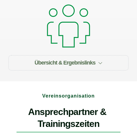
Übersicht & Ergebnislinks
Vereinsorganisation
Ansprechpartner & 
1. LP Ligamannschaft
Trainingszeiten
Westfalenliga