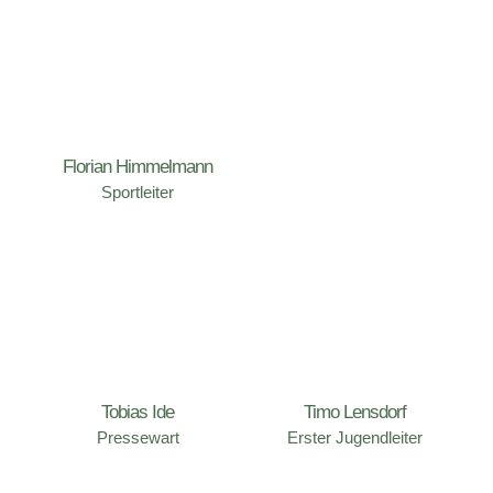
Link zu den Ergebnissen folgt
Florian Himmelmann
Sportleiter
Rundenwettkampf KK Auflage
Kreisklasse
Link zu den Ergebnissen folgt
Tobias Ide
Timo Lensdorf
Pressewart
Erster Jugendleiter